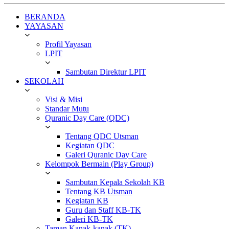
BERANDA
YAYASAN
Profil Yayasan
LPIT
Sambutan Direktur LPIT
SEKOLAH
Visi & Misi
Standar Mutu
Quranic Day Care (QDC)
Tentang QDC Utsman
Kegiatan QDC
Galeri Quranic Day Care
Kelompok Bermain (Play Group)
Sambutan Kepala Sekolah KB
Tentang KB Utsman
Kegiatan KB
Guru dan Staff KB-TK
Galeri KB-TK
Taman Kanak-kanak (TK)