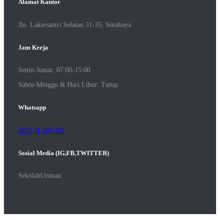
Alamat Kantor
Jln. Lakarsantri Selatan 31-35, Surabaya
Jam Kerja
Senin-Jumat: 07:00-15:00
Sabtu-Minggu & Hari Libur: Tutup
Whatsapp
0822 11 286 287
Sosial Media (IG,FB,TWITTER)
SekolahUtsman