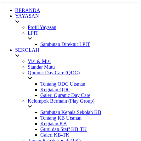
BERANDA
YAYASAN
Profil Yayasan
LPIT
Sambutan Direktur LPIT
SEKOLAH
Visi & Misi
Standar Mutu
Quranic Day Care (QDC)
Tentang QDC Utsman
Kegiatan QDC
Galeri Quranic Day Care
Kelompok Bermain (Play Group)
Sambutan Kepala Sekolah KB
Tentang KB Utsman
Kegiatan KB
Guru dan Staff KB-TK
Galeri KB-TK
Taman Kanak-kanak (TK)