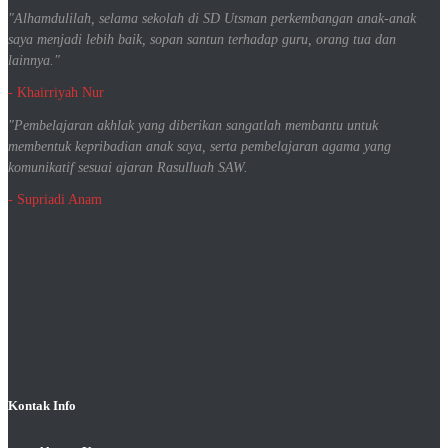
"Alhamdulilah, selama sekolah di SD Utsman perkembangan anak-anak
saya menjadi lebih baik, sopan santun terhadap guru, orang tua dan
lainnya."
- Khairriyah Nur
"Pembelajaran akhlak yang diberikan sangatlah membantu untuk
membentuk kepribadian anak saya, serta pembelajaran agama yang
komunikatif sesuai ajaran Rasulluah SAW.
- Supriadi Anam
Kontak Info