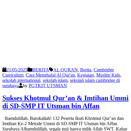
21/05/2025
BERITA
AL QURAN
,
Berita
,
Cambridge
Curriculum
,
Cara Menghafal Al Qur'an
,
Kegiatan
,
Muslim Kids
,
sekolah international
,
sekolah islam
,
sekolah islam cambridge di
surabaya
by
PGTKIT UTSMAN
Sukses Khotmul Qur’an & Imtihan Ummi
di SD-SMP IT Utsman bin Affan
lhamdulillah, Barokallah! 132 Peserta Ikuti Khotmul Qur’an dan
Imtihan Ke-2 Metode Ummi di SD-SMP IT Utsman bin Affan
Surabaya Alhamdulillah, segala puji hanya milik Allah SWT. Kabar