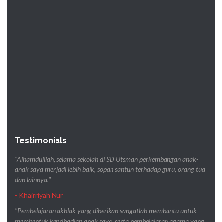
Testimonials
"Alhamdulilah, selama sekolah di SD Utsman perkembangan anak-
anak saya menjadi lebih baik, sopan santun terhadap guru, orang tua
dan lainnya."
- Khairriyah Nur
"Pembelajaran akhlak yang diberikan sangatlah membantu untuk
membentuk kepribadian anak saya, serta pembelajaran agama yang