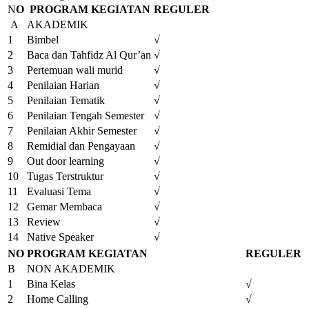
N
O
PROGRAM KEGIATAN
REGULER
A
AKADEMIK
1
Bimbel
√
2
Baca dan Tahfidz Al Qur’an
√
3
Pertemuan wali murid
√
4
Penilaian Harian
√
5
Penilaian Tematik
√
6
Penilaian Tengah Semester
√
7
Penilaian Akhir Semester
√
8
Remidial dan Pengayaan
√
9
Out door learning
√
10
Tugas Terstruktur
√
11
Evaluasi Tema
√
12
Gemar Membaca
√
13
Review
√
14
Native Speaker
√
NO
PROGRAM KEGIATAN
REGULER
B
NON AKADEMIK
1
Bina Kelas
√
2
Home Calling
√