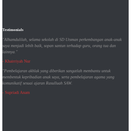
Testimonials
"Alhamdulilah, selama sekolah di SD Utsman perkembangan anak-anak
saya menjadi lebih baik, sopan santun terhadap guru, orang tua dan
lainnya."
- Khairriyah Nur
"Pembelajaran akhlak yang diberikan sangatlah membantu untuk
membentuk kepribadian anak saya, serta pembelajaran agama yang
komunikatif sesuai ajaran Rasulluah SAW.
- Supriadi Anam