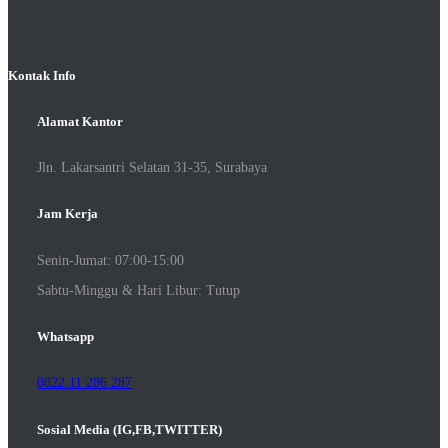
Kontak Info
Alamat Kantor
Jln. Lakarsantri Selatan 31-35, Surabaya
Jam Kerja
Senin-Jumat: 07:00-15:00
Sabtu-Minggu & Hari Libur: Tutup
Whatsapp
0822 11 286 287
Sosial Media (IG,FB,TWITTER)