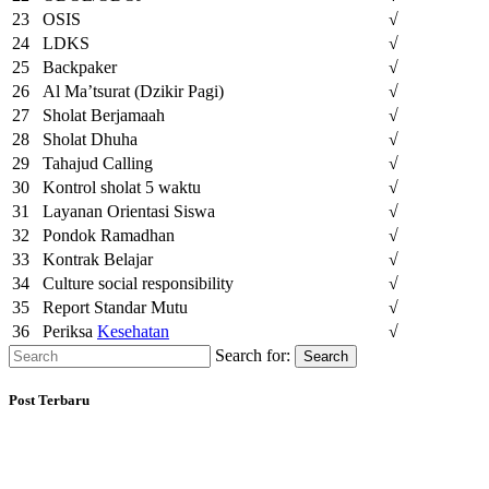
23
OSIS
√
24
LDKS
√
25
Backpaker
√
26
Al Ma’tsurat (Dzikir Pagi)
√
27
Sholat Berjamaah
√
28
Sholat Dhuha
√
29
Tahajud Calling
√
30
Kontrol sholat 5 waktu
√
31
Layanan Orientasi Siswa
√
32
Pondok Ramadhan
√
33
Kontrak Belajar
√
34
Culture social responsibility
√
35
Report Standar Mutu
√
36
Periksa
Kesehatan
√
Search for:
Search
Post Terbaru