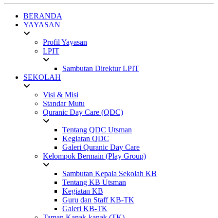
BERANDA
YAYASAN
Profil Yayasan
LPIT
Sambutan Direktur LPIT
SEKOLAH
Visi & Misi
Standar Mutu
Quranic Day Care (QDC)
Tentang QDC Utsman
Kegiatan QDC
Galeri Quranic Day Care
Kelompok Bermain (Play Group)
Sambutan Kepala Sekolah KB
Tentang KB Utsman
Kegiatan KB
Guru dan Staff KB-TK
Galeri KB-TK
Taman Kanak-kanak (TK)