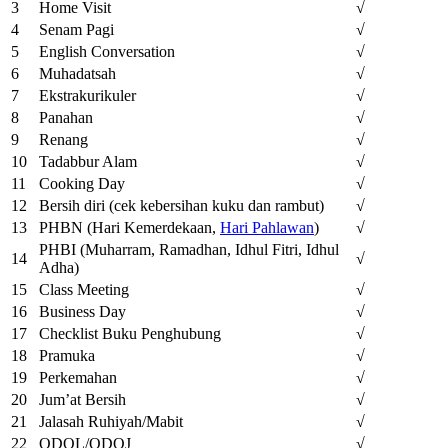
3
Home Visit
√
4
Senam Pagi
√
5
English Conversation
√
6
Muhadatsah
√
7
Ekstrakurikuler
√
8
Panahan
√
9
Renang
√
10
Tadabbur Alam
√
11
Cooking Day
√
12
Bersih diri (cek kebersihan kuku dan rambut)
√
13
PHBN (Hari Kemerdekaan,
Hari Pahlawan
)
√
PHBI (Muharram, Ramadhan, Idhul Fitri, Idhul
14
√
Adha)
15
Class Meeting
√
16
Business Day
√
17
Checklist Buku Penghubung
√
18
Pramuka
√
19
Perkemahan
√
20
Jum’at Bersih
√
21
Jalasah Ruhiyah/Mabit
√
22
ODOL/ODOJ
√