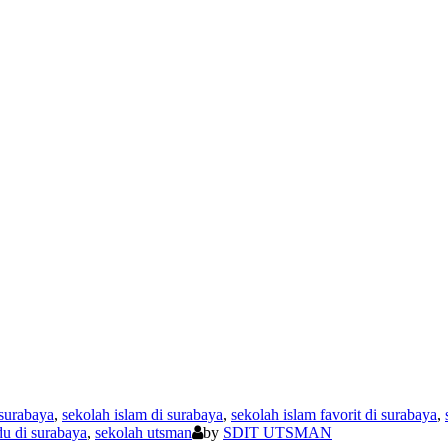
 surabaya
,
sekolah islam di surabaya
,
sekolah islam favorit di surabaya
,
du di surabaya
,
sekolah utsman
by
SDIT UTSMAN