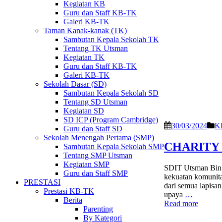
Kegiatan KB
Guru dan Staff KB-TK
Galeri KB-TK
Taman Kanak-kanak (TK)
Sambutan Kepala Sekolah TK
Tentang TK Utsman
Kegiatan TK
Guru dan Staff KB-TK
Galeri KB-TK
Sekolah Dasar (SD)
Sambutan Kepala Sekolah SD
Tentang SD Utsman
Kegiatan SD
SD ICP (Program Cambridge)
30/03/2024
K
Guru dan Staff SD
Sekolah Menengah Pertama (SMP)
CHARITY 
Sambutan Kepala Sekolah SMP
Tentang SMP Utsman
Kegiatan SMP
SDIT Utsman Bin
Guru dan Staff SMP
kekuatan komunita
PRESTASI
dari semua lapisa
Prestasi KB-TK
upaya
…
Berita
Read more
Parenting
By Kategori