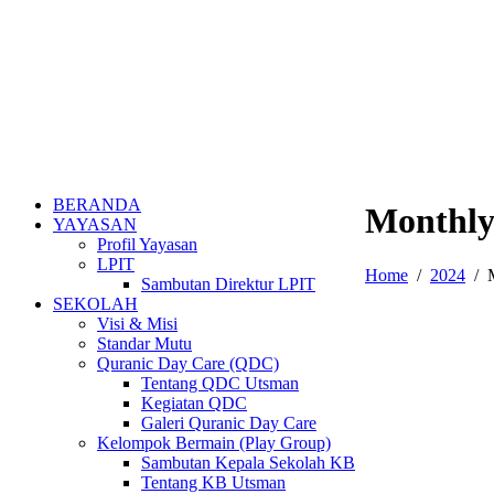
BERANDA
Monthly
YAYASAN
Profil Yayasan
LPIT
Home
2024
Sambutan Direktur LPIT
SEKOLAH
Visi & Misi
Standar Mutu
Quranic Day Care (QDC)
Tentang QDC Utsman
Kegiatan QDC
Galeri Quranic Day Care
Kelompok Bermain (Play Group)
Sambutan Kepala Sekolah KB
Tentang KB Utsman