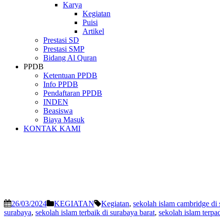
Karya
Kegiatan
Puisi
Artikel
Prestasi SD
Prestasi SMP
Bidang Al Quran
PPDB
Ketentuan PPDB
Info PPDB
Pendaftaran PPDB
INDEN
Beasiswa
Biaya Masuk
KONTAK KAMI
26/03/2024
KEGIATAN
Kegiatan
,
sekolah islam cambridge di
surabaya
,
sekolah islam terbaik di surabaya barat
,
sekolah islam terpa