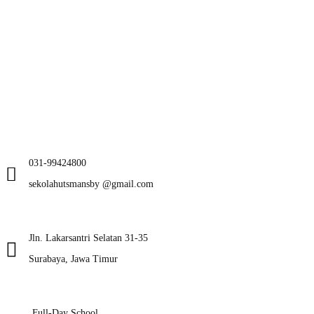
031-99424800
sekolahutsmansby @gmail.com
Jln. Lakarsantri Selatan 31-35
Surabaya, Jawa Timur
Full-Day School