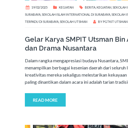
19/02/2025
KEGIATAN
BERITA
,
KEGIATAN
,
SEKOLAH 
SURABAYA
,
SEKOLAH ISLAM INTERNATIONAL DI SURABAYA
,
SEKOLAH I
TERPADU DI SURABAYA
,
SEKOLAH UTSMAN
BY
PGTKIT UTSMAN
Gelar Karya SMPIT Utsman Bin 
dan Drama Nusantara
Dalam rangka mengapresiasi budaya Nusantara, SMP
menampilkan berbagai kesenian daerah dari seluruh 
kreativitas mereka sekaligus melestarikan kekayaan
paling dinantikan dalam acara ini adalah tarian tradi
READ MORE