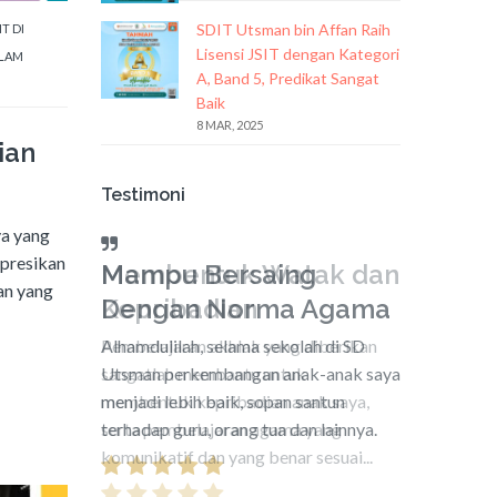
SDIT Utsman bin Affan Raih
T DI
Lisensi JSIT dengan Kategori
SLAM
A, Band 5, Predikat Sangat
Baik
8 MAR, 2025
ian
Testimoni
ya yang
spresikan
Mampu Bersaing
an yang
Dengan Norma Agama
Alhamdulilah, selama sekolah di SD
Utsman perkembangan anak-anak saya
menjadi lebih baik, sopan santun
terhadap guru, orang tua dan lainnya.