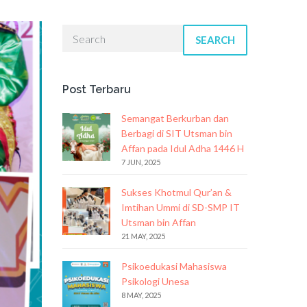
SEARCH
Post Terbaru
Semangat Berkurban dan
Berbagi di SIT Utsman bin
Affan pada Idul Adha 1446 H
7 JUN, 2025
Sukses Khotmul Qur’an &
Imtihan Ummi di SD-SMP IT
Utsman bin Affan
21 MAY, 2025
Psikoedukasi Mahasiswa
Psikologi Unesa
8 MAY, 2025