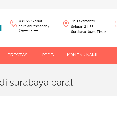
031-99424800
Jln. Lakarsantri
sekolahutsmansby
Selatan 31-35
@gmail.com
Surabaya, Jawa Timur
PRESTASI
PPDB
KONTAK KAMI
 di surabaya barat